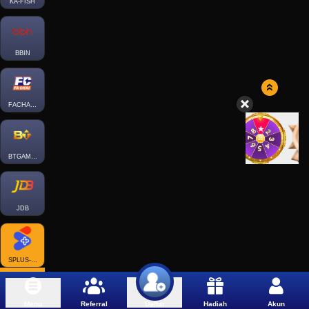
KA-FISH
BBIN
FACHAI-FISH
BTGAMING-FISH
JDB
SPLUS-FISH
Menu
Referral
Hadiah
Akun
Daftar