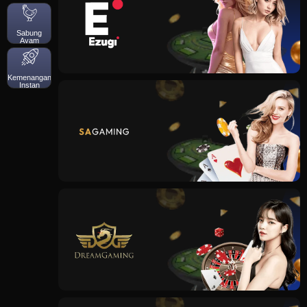
Sabung
Ayam
Kemenangan
Instan