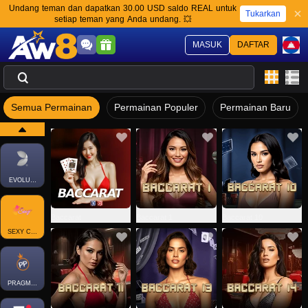
Undang teman dan dapatkan 30.00 USD saldo REAL untuk
Tukarkan
setiap teman yang Anda undang. 💥
MASUK
DAFTAR
Semua Permainan
Permainan Populer
Permainan Baru
EVOLUTION
Baccarat
Baccarat 1
Baccarat 10
SEXY CASINO
PRAGMATICPLAY