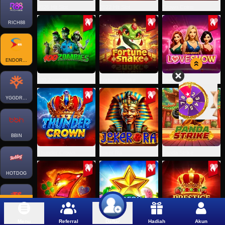
2026 Hit Slot
2022 Hit Slot
Crown Coins
RICH88
ENDORPHINA
100 Zombies
Fortune Snake
Love Show
YGGDRASIL
BBIN
Thunder Crown
Joker Ra
Panda Strike
HOTDOG
FASTSPIN
Menu
Referral
Hadiah
Akun
Daftar