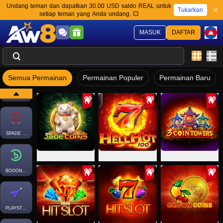
Undang teman dan dapatkan 30.00 USD saldo REAL untuk
Tukarkan
setiap teman yang Anda undang. 💥
JDB
MASUK
DAFTAR
RICHGAMING
Semua Permainan
Permainan Populer
Permainan Baru
V-POWER
SPADE GAMING
Jade Coins
Hell Hot 100
3 Coin Towers
BOOONGO
PLAYSTARGAMING