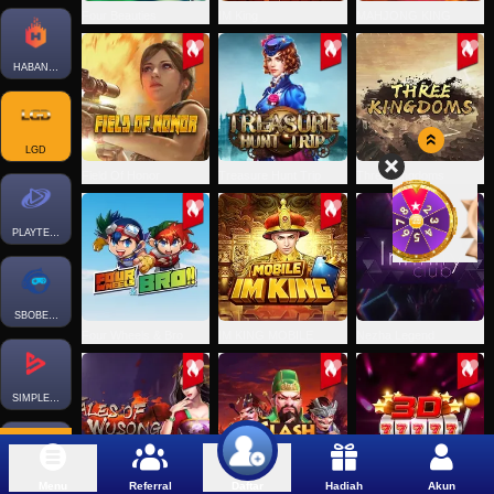
Four Beauties
IM King
MAHJONG KING
HABANERO
LGD
Field Of Honor
Treasure Hunt Trip
Three Kingdoms
PLAYTECH
SBOBETFUNKY
Four Wheels & Bro
IM KING MOBILE
Nezha Legend
SIMPLEPLAY
CQ9GAMING
Menu
Referral
Hadiah
Akun
Daftar