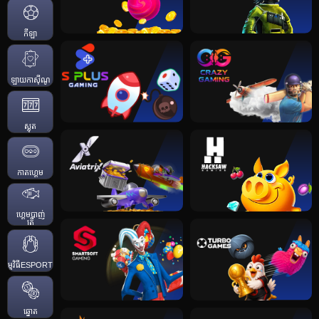
កីឡា
ឡាយកាសុីណូ
ស្លុត
កាតហ្គេម
ហ្គេមបាញ់
ត្រី
កម្មវិធីESPORTS
ឆ្នោត