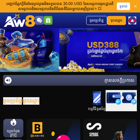
បញ្ជាក់មិត្តភក្តិមិនមែនគ្រប់គ្រងនិងទទួលបាន 30.00 USD នៃសមត្ថភាពមូលដ្ឋានពី
ទូទាត់
សមត្ថភាពនិងសមត្ថភាពនិងនីតិវេធានីដែលអ្នកបានប្រើប្រាស់។ 💥
ចូលប្រព័ន្ធ
ចុះឈ្មោះ
គ្មានសេចក្តីប្រកាសនៅក
ចូលប្រព័ន្ធ
/
ចុះឈ្មោះ
ដាក់ប្រាក់
ដកប្រាក់
កម្មវិធីទូរស័ព្ទ
ហ្គេមកំពុង
ពេញ
និយម