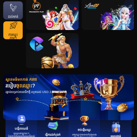
ជល់មាន់
ការឈ្នះ
ភ្លាមៗ
ស្វាគមន៍មកកាន់ AW8
របៀប
ចុះឈ្មោះ
?
រង្វាន់សម្រាប់សមាជិកថ្មី រហូតដល់ USD 2,880!
បង្កើតគណនី
ចាប់ផ្តើមឈ្នះ
ចុចចូលឥឡូវនេះ។
អាចឈ្នះបានពេលកំពុងលេង
ធ្វើការដាក់ប្រាក់
បំពេញព័ត៌មានចូលគណនីរបស់
ទទួលរង្វាន់