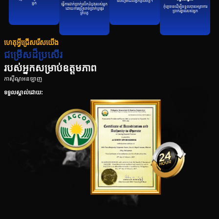
លើហ្គេមដែលអ្នកចូលចិត្ត។
អ្នក
ធ្វើការដាក់ប្រាក់លើកដំបូងរបស់អ្នក
កុំភ្លេចទេដើម្បីទទួលបានអត្រាការ
ដោយការប្រើសាច់ប្រាក់ឬផ្ទេរ
ប្រាក់រង្វាន់របស់អ្នក
គ្រីបតូ
ហេតុអ្វីជ្រើសរើសយើង
ជម្រើសដ៏ប្រសើរ
របស់អ្នកសម្រាប់ឧត្តមភាព
កាស៊ីណូអនឡាញ
ទទួលស្គាល់ដោយ: