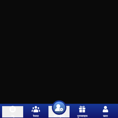
मेनु
रेफरल
पुरस्कारहरू
खाता
दर्ता गर्नुहोस्