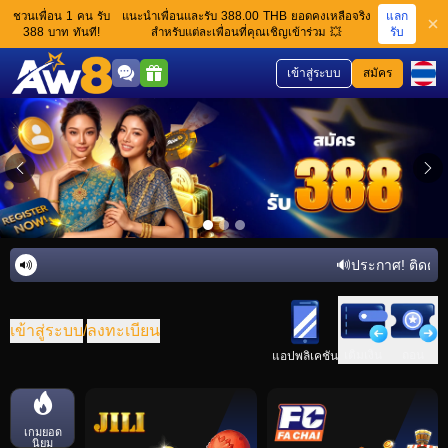
แลก
ชวนเพื่อน 1 คน รับ
แนะนำเพื่อนและรับ 388.00 THB ยอดคงเหลือจริง
รับ
388 บาท ทันที!
สำหรับแต่ละเพื่อนที่คุณเชิญเข้าร่วม 💥
เข้าสู่ระบบ
สมัคร
🔊ประกาศ! ติดตาม 
เข้าสู่ระบบ
/
ลงทะเบียน
เติมเงิน
ถอน
แอปพลิเคชัน
เกมยอด
นิยม