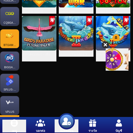
YOULIANGAMING
Phoenix World
Space War
Insect Doctor
CQ9GAMING
BTGAMING-FISH
สวรรค์ของนก - เสือ
Seafood Paradise 3
Sea Food Paradise
บิน
2
BIGGAMING
SPLUS-FISH
VPLUS
เมนู
บอกต่อ
รางวัล
บัญชี
ลงทะเบียน