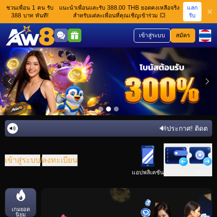
แลก
ชวนเพื่อน 1 คน รับ
แนะนำเพื่อนและรับ 388.00 THB ยอดคงเหลือจริง
รับ
388 บาท ทันที!
สำหรับแต่ละเพื่อนที่คุณเชิญเข้าร่วม 💥
เข้าสู่ระบบ
สมัคร
🔊ประกาศ! ติดตาม T
เข้าสู่ระบบ
/
ลงทะเบียน
เติมเงิน
ถอน
แอปพลิเคชัน
เกมยอด
นิยม