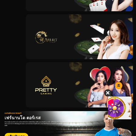
แบรนด์แอมบาสเดอร์
เฟร์นานโด ตอร์เรส
ตำนานฟุตบอล เฟร์นานโด ตอร์เรส อดีตนักเตะของลิเวอร์พูล, เชลซี และแอตเลติโก มาดริด ได้เซ็นสัญญากับ AW8 (2020/21)
แล้ว AW8 หวังว่าการเซ็นสัญญากับนักเตะระดับตอร์เรสจะช่วยเสริมสถานะของบริษัทในฐานะแพลตฟอร์มบันเทิงชั้นนำของ
เอเชีย