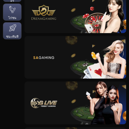
อรี่
ไก่ชน
ชนะทันที