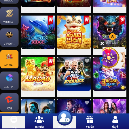
UUSLOT
Muay Thai Legends
Lady Fortune 2
Lanterns of Luck
YOULIANGAMING
V-POWER
Dolphin Ridge
Money Lion
Rock of Multiplier
WF GAMING
CLOTPLAY
Macau Slot4D
AFL Star Kick
Arcane Mage
ATG
เมนู
บอกต่อ
รางวัล
บัญชี
ลงทะเบียน