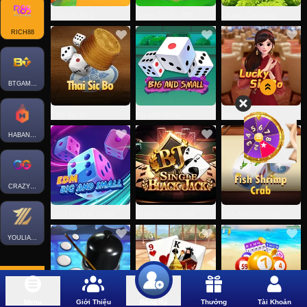
Thai Sic Bo 2
Super Sic Bo 888
Ladder Climbing
RICH88
BTGAMING-CARD
Thai Sic Bo
Big and Small
Lucky Sic Bo
HABANERO
CRAZYGAMING
EDM Big and Small
Single Black Jack
Fish Shrimp Crab
YOULIANGAMING
Menu
Giới Thiệu
Thưởng
Tài Khoản
Đăng Ký