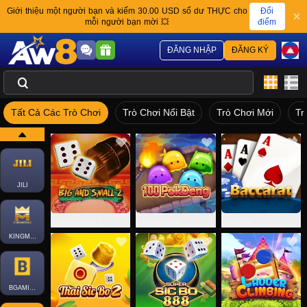
Đổi
Giới thiệu một người bạn và kiếm 30.00 USD số dư THỰC cho
điểm
mỗi người bạn mời 💥
ĐĂNG NHẬP
ĐĂNG KÝ
Tất Cả Các Trò Chơi
Trò Chơi Nổi Bật
Trò Chơi Mới
Tr
JILI
Big and Small 2
100 PokDeng
Baccarat
KINGMAKER
BGAMING-CARD