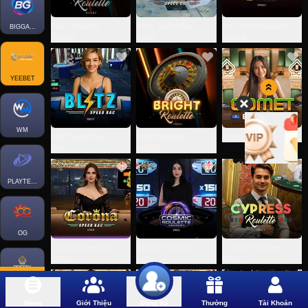
Black Roulette
Blaze Speed Bac
Bliss Bikini Baccarat
BIGGAMING
ROU02
OB09
WB116
YEEBET
WM
Blitz Speed Bac
Bright Roulette
Comet Bac PB11
SB07
ROU05
PLAYTECH
OG
Corona SpeedBac
Cosmic Roulette
Cypress Roulette
XB12
VR01
BR07
PRETTYGAMING
Menu
Giới Thiệu
Thưởng
Tài Khoản
Đăng Ký