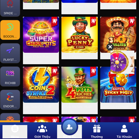
Sugar Teddy X1000
Thunder Coins XXL:
Coin Princess x1000
Hold and Win
SPADE GAMING
BOOONGO
Super China Pots:
Lucky Penny
3 Hot Chillies
PLAYSTARGAMING
Hold and Win
RICH88
ENDORPHINA
Coin Strike 2: Hold
4 Pots Riches: Hold
Super Sticky Piggy
and Win
and Win
YGGDRASIL
Menu
Giới Thiệu
Thưởng
Tài Khoản
Đăng Ký