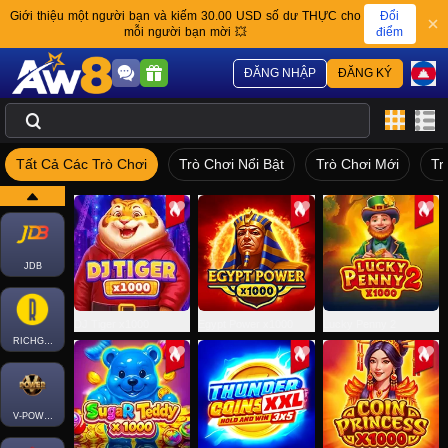
Đổi
Giới thiệu một người bạn và kiếm 30.00 USD số dư THỰC cho
điểm
mỗi người bạn mời 💥
JOKER
ĐĂNG NHẬP
ĐĂNG KÝ
PRAGMATICPLAY
Tất Cả Các Trò Chơi
Trò Chơi Nổi Bật
Trò Chơi Mới
Tr
SBOBET
JDB
DJ Tiger x1000
Egypt Power x1000
Lucky Penny 2
RICHGAMING
V-POWER