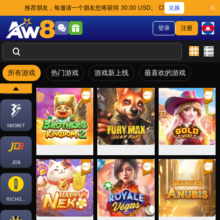
兑换
推荐朋友，每邀请一个朋友您将获得 30.00 USD。 💥
NEXTSPIN
登录
注册
JOKER
所有游戏
热门游戏
游戏新上线
最喜欢的游戏
PRAGMATICPLAY
SBOBET
桃园三兄弟2
麦克斯 幸运之路
黄金女牛仔
JDB
RICHGAMING