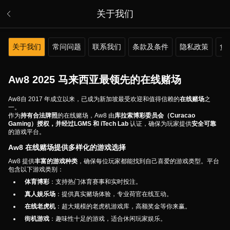
关于我们
关于我们
常问问题
联系我们
条款及条件
隐私政策
负
Aw8 2025 马来西亚最领先的在线赌场
Aw8自 2017 年成立以来，已成为新加坡最受欢迎和值得信赖的
在线赌场
之
一。
作为
持有合法牌照
的在线赌场，Aw8 由
库拉索博彩委员会（Curacao
Gaming）
授权，并经过
LGMS 和 iTech Lab
认证，确保为玩家提供
安全可靠
的游戏平台。
Aw8 在线赌场提供多样化的游戏选择
Aw8 提供
丰富的游戏种类
，确保每位玩家都能找到自己喜爱的游戏类型。平台
包含以下游戏类别：
体育博彩
：支持热门体育赛事和实时投注。
真人娱乐场
：提供真实赌场体验，专业荷官在线互动。
在线老虎机
：超大规模的老虎机游戏库，高额奖金等你来赢。
街机游戏
：趣味性十足的游戏，适合休闲玩家娱乐。