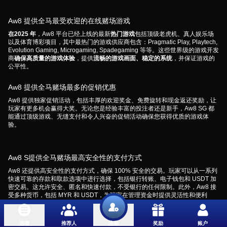
Aw8 提供全马最受欢迎的在线赌场游戏
在2025 年
，Aw8 平台已经上线的最新
热门游戏
包括顶级老虎机、真人娱乐场
以及体育博彩项目，其中最热门的游戏供应商包含：Pragmatic Play, Playtech,
Evolution Gaming, Microgaming, Spadegaming 等等。这些世界级的游戏开发
商
确保高质量的游戏体验
，提供
流畅的游戏画面、稳定的系统
，并保证游戏的
公平性。
Aw8 提供全马赌场最多的促销优惠
Aw8 提供独家促销活动，包括丰厚的欢迎奖金、免费旋转和现金返还奖励，让
玩家有更多机会赢得大奖。无论您是经验丰富的投注者还是新手，Aw8 SG 都
能通过顶级游戏、无缝支付和令人兴奋的促销活动确保您获得优质的游戏体
验。
Aw8 S提供全马赌场最高安全性的支付方式
Aw8 还提供高安全性的支付方式，确保 100% 安全的交易。玩家可以从一系列
快速可靠的存款和取款选项中进行选择，包括银行转账、电子钱包和 USDT 加
密交易。这允许安全、匿名和快速付款，不受银行的任何限制。此外，Aw8 接
受多种货币，包括 MYR 和 USDT，为玩家在管理资金时提供灵活性和便利
性。
AW8 提供全马赌场最高端的客户服务
选项
推荐人
奖励
账户
注册