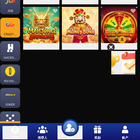
Disco City
Football Rush 4096
Gems Fever 2
JDB
CRAZYGAMING
Mahjong Dragons
Money Bowl
Rich Coming
HACKSAWGAMING
RICHGAMING
JOKER
RELAXGAMING
选项
推荐人
奖励
账户
注册