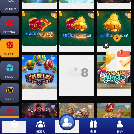
Boka Jamba 10
Book Of Bonanza
Book of Futuria
VOLTENT
PLAYNGO
Burning Ice
Burning Ice 10
Burning Ice 40
SMARTSOFT
THUNDERKICK
Cai Balao
Coins Of Atlantis
Dice Jungle
Cappadocia
INOUT
BIGTIMEGAMING
选项
推荐人
奖励
账户
注册