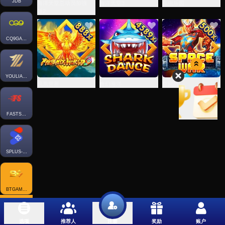
JDB
海洋天堂总动员加强
海洋天堂3
虫虫乐园
版2
CQ9GAMING
YOULIANGAMING
凤凰世界
奇幻海洋
空间战
FASTSPIN-FISH
SPLUS-FISH
BTGAMING-FISH
选项
推荐人
奖励
账户
注册