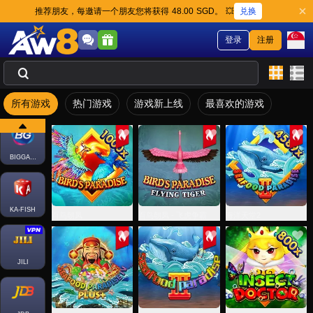
兑换
推荐朋友，每邀请一个朋友您将获得 48.00 SGD。 💥
登录
注册
所有游戏
热门游戏
游戏新上线
最喜欢的游戏
FACHAI-FISH
BIGGAMING
KA-FISH
百鸟朝凤
百鸟朝凤 - 飞虎争霸
海洋天堂2
JILI