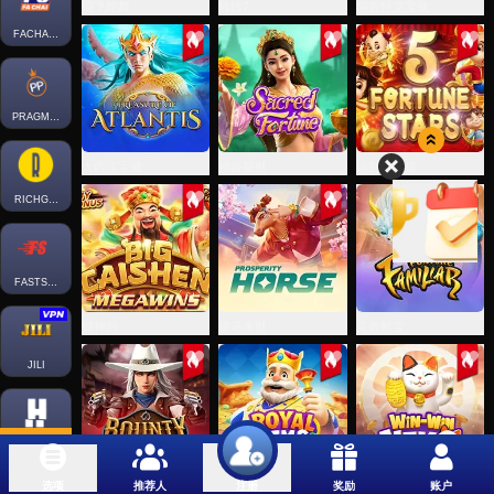
眉飞蛇舞
转转7
阿兹特克宝藏
FACHAI-SLOT
PRAGMATICPLAY
大西洋宝藏
神姬赐财
运财五福星
RICHGAMING
FASTSPIN
财神到
骏马来财
灵兽献宝
JILI
HACKSAWGAMING
选项
推荐人
奖励
账户
注册
赏金猎人
皇家宝石
迎赢喵